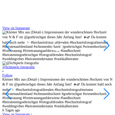
View on Instagram
@lichtperle.fotografie
•
Follow
@
Kleiner Mix aus (Detail-) Impressionen der wunderschönen Hochzeit von N
•
& F im @goehrischgut dieses Jahr Anfang Juni! ☀️🌿 Da kommt bald noch
F
mehr. ✨ #hochzeitsfotografdresden #hochzeitsfotografmeissen
F
#heiratenaufdemland #scheunenhochzeit #goehrischgut #wiesenhochzeit
d
#freietrauung #freietrauungaufderwiese #landhochzeit
s
#heiratenimgoehrischgut #fotografdresden #hochzeitsfotograf
P
#weddingvibes #heiratenindernatur #rustikalheiraten
l
6 Tagen ago
#
View on Instagram
|
#