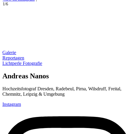
1/6
#
#
#
5
V
2
Galerie
Reportagen
Lichtperle Fotografie
Andreas Nanos
Hochzeitsfotograf Dresden, Radebeul, Pirna, Wilsdruff, Freital,
Chemnitz, Leipzig & Umgebung
Instagram