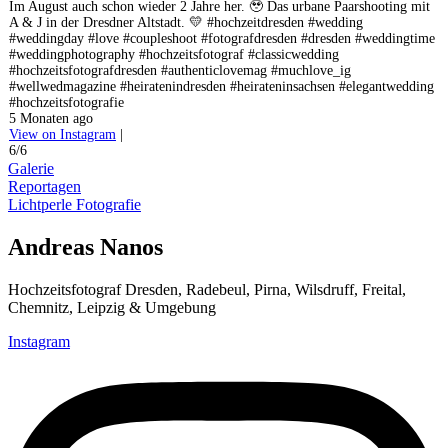
Im August auch schon wieder 2 Jahre her. 🥹 Das urbane Paarshooting mit
A & J in der Dresdner Altstadt. 💛 #hochzeitdresden #wedding
#weddingday #love #coupleshoot #fotografdresden #dresden #weddingtime
#weddingphotography #hochzeitsfotograf #classicwedding
#hochzeitsfotografdresden #authenticlovemag #muchlove_ig
#wellwedmagazine #heiratenindresden #heirateninsachsen #elegantwedding
#hochzeitsfotografie
5 Monaten ago
View on Instagram
|
6/6
Galerie
Reportagen
Lichtperle Fotografie
Andreas Nanos
Hochzeitsfotograf Dresden, Radebeul, Pirna, Wilsdruff, Freital,
Chemnitz, Leipzig & Umgebung
Instagram