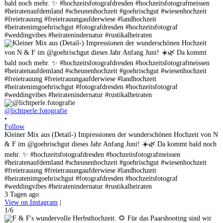
@lichtperle.fotografie
•
Follow
Kleiner Mix aus (Detail-) Impressionen der wunderschönen Hochzeit von N
& F im @goehrischgut dieses Jahr Anfang Juni! ☀️🌿 Da kommt bald noch
mehr. ✨ #hochzeitsfotografdresden #hochzeitsfotografmeissen
#heiratenaufdemland #scheunenhochzeit #goehrischgut #wiesenhochzeit
#freietrauung #freietrauungaufderwiese #landhochzeit
#heiratenimgoehrischgut #fotografdresden #hochzeitsfotograf
#weddingvibes #heiratenindernatur #rustikalheiraten
3 Tagen ago
View on Instagram
|
1/6