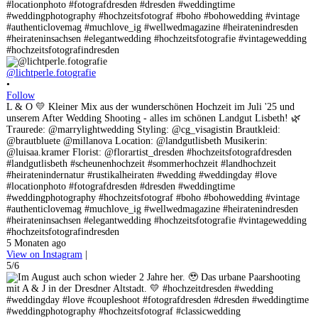
@lichtperle.fotografie
•
Follow
L & O 💛 Kleiner Mix aus der wunderschönen Hochzeit im Juli '25 und
unserem After Wedding Shooting - alles im schönen Landgut Lisbeth! 🌿
Traurede: @marrylightwedding Styling: @cg_visagistin Brautkleid:
@brautbluete @millanova Location: @landgutlisbeth Musikerin:
@luisaa.kramer Florist: @florartist_dresden #hochzeitsfotografdresden
#landgutlisbeth #scheunenhochzeit #sommerhochzeit #landhochzeit
#heiratenindernatur #rustikalheiraten #wedding #weddingday #love
#locationphoto #fotografdresden #dresden #weddingtime
#weddingphotography #hochzeitsfotograf #boho #bohowedding #vintage
#authenticlovemag #muchlove_ig #wellwedmagazine #heiratenindresden
#heirateninsachsen #elegantwedding #hochzeitsfotografie #vintagewedding
#hochzeitsfotografindresden
5 Monaten ago
View on Instagram
|
5/6